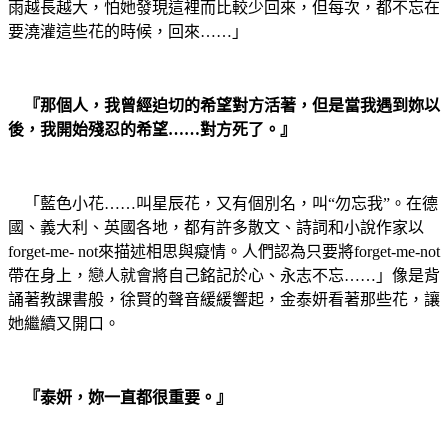
雨越長越大，怕她發現這裡而比較少回來，但每次，都不忘在
要澆灌這些花的時候，回來……」
『那個人，我曾經迫切的希望對方活著，但是當我遇到妳以
後，我開始殘忍的希望……對方死了。』
「藍色小花……叫星辰花，又有個別名，叫“勿忘我”。在德
國、義大利、英國各地，都有許多散文、詩詞和小說作家以
forget-me- not來描述相思與癡情。人們認為只要將forget-me-not
帶在身上，戀人就會將自己銘記於心、永志不忘……」像是背
誦著教課書般，徐賢的聲音緩緩響起，金泰妍看著那些花，讓
她繼續又開口。
『泰妍，妳一直都很重要。』