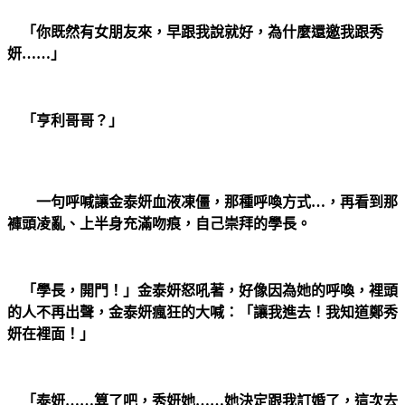
「你既然有女朋友來，早跟我說就好，為什麼還邀我跟秀
妍……」
「亨利哥哥？」
一句呼喊讓金泰妍血液凍僵，那種呼喚方式…，再看到那
褲頭凌亂、上半身充滿吻痕，自己崇拜的學長。
「學長，開門！」金泰妍怒吼著，好像因為她的呼喚，裡頭
的人不再出聲，金泰妍瘋狂的大喊：「讓我進去！我知道鄭秀
妍在裡面！」
「泰妍……算了吧，秀妍她……她決定跟我訂婚了，這次去