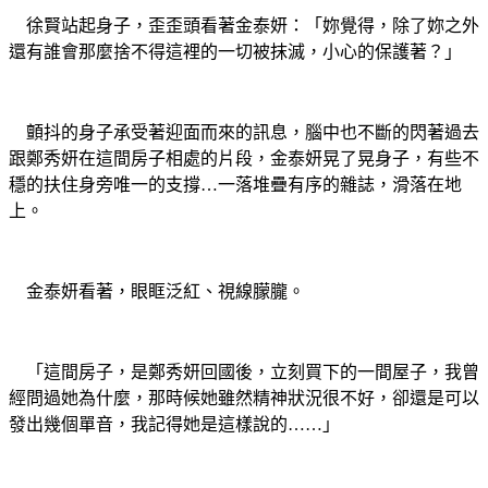
徐賢站起身子，歪歪頭看著金泰妍：「妳覺得，除了妳之外
還有誰會那麼捨不得這裡的一切被抹滅，小心的保護著？」
顫抖的身子承受著迎面而來的訊息，腦中也不斷的閃著過去
跟鄭秀妍在這間房子相處的片段，金泰妍晃了晃身子，有些不
穩的扶住身旁唯一的支撐…一落堆疊有序的雜誌，滑落在地
上。
金泰妍看著，眼眶泛紅、視線朦朧。
「這間房子，是鄭秀妍回國後，立刻買下的一間屋子，我曾
經問過她為什麼，那時候她雖然精神狀況很不好，卻還是可以
發出幾個單音，我記得她是這樣說的……」