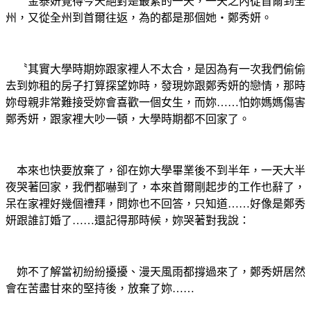
金泰妍覺得今天絕對是最累的一天，一天之內從首爾到全
州，又從全州到首爾往返，為的都是那個她‧鄭秀妍。
〝其實大學時期妳跟家裡人不太合，是因為有一次我們偷偷
去到妳租的房子打算探望妳時，發現妳跟鄭秀妍的戀情，那時
妳母親非常難接受妳會喜歡一個女生，而妳……怕妳媽媽傷害
鄭秀妍，跟家裡大吵一頓，大學時期都不回家了。
本來也快要放棄了，卻在妳大學畢業後不到半年，一天大半
夜哭著回家，我們都嚇到了，本來首爾剛起步的工作也辭了，
呆在家裡好幾個禮拜，問妳也不回答，只知道……好像是鄭秀
妍跟誰訂婚了……還記得那時候，妳哭著對我說：
妳不了解當初紛紛擾擾、漫天風雨都撐過來了，鄭秀妍居然
會在苦盡甘來的堅持後，放棄了妳……