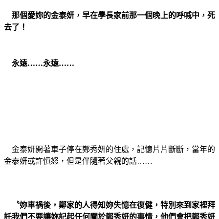
那個愛妳的金泰妍，早在學長家前那一個晚上的呼喊中，死
去了！
永遠……永遠……
金泰妍開著車子停在鄭秀妍的住處，記憶片片斷斷，當年的
金泰妍或許憤怒，但是伴隨著父親的話……
〝妳車禍後，鄭家的人得知妳失憶在復健，特別來到家裡拜
託我們不要讓妳記起任何關於鄭秀妍的事情，他們會把鄭秀妍