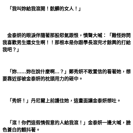
「我叫妳給我滾開！骯髒的女人！」
金泰妍的眼淚伴隨著那股怒氣跟恨，憤聲大喊：「難怪妳問
我喜歡男生還女生啊！！那根本是你跟學長滾完才餘興的打給
我吧？」
「妳……妳在說什麼啊…？」鄭秀妍不敢置信的看著她，想
要靠近卻被金泰妍的枕頭用力的砸中。
「秀妍！」丹尼爾上前護住她，這畫面讓金泰妍想吐。
「滾！你們這假情假意的人給我滾！」金泰妍一邊大喊，臉
色蒼白的顫抖著。