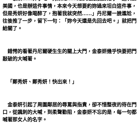
美國，也是辦這件事情，本來今天想要約妳過來坦白這件事，
但是秀妍好像喝醉了，抱著我就突然……」丹尼爾一臉尷尬，
往後推了一步，留下一句：「妳今天還是先回去吧。」就把門
給關了。
錯愕的看著丹尼爾硬生生的關上大門，金泰妍幾乎快要把門
敲破的大喊著。
「鄭秀妍、鄭秀妍！快出來！」
金泰妍引起了周圍鄰居的辱罵與指責，卻不惜整夜的待在門
口，從諷刺的大喊，到柔聲勸阻，金泰妍不忘的是，每一句都
喊著那女人的名字。