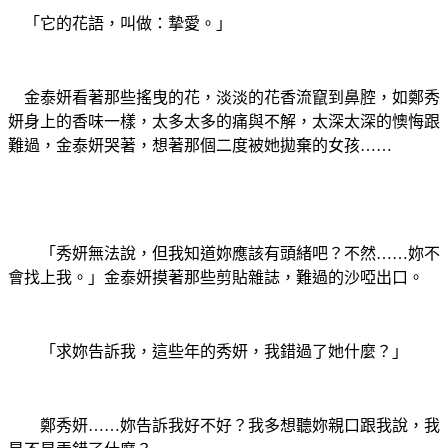
「它的花語，叫做：摯愛。」
金泰妍看著那些搖曳的花，淡淡的花香流竄到鼻腔，如鄭秀
妍身上的香味一樣，太多太多的痛與不解，太深太深的懊悔跟
難過，金泰妍哭著，想著那個二度被她拋棄的女孩……
「秀妍無法說，但我知道妳應該有頭緒吧？不然……妳不
會找上我。」金泰妍摸著那些剪貼雜誌，難過的沙啞出口。
「求妳告訴我，這些年的秀妍，我錯過了她什麼？」
鄭秀妍……妳告訴我好不好？我多想聽妳親口跟我說，我